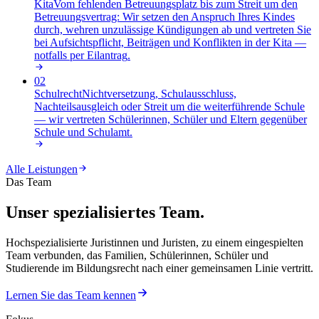
Kita
Vom fehlenden Betreuungsplatz bis zum Streit um den
Betreuungsvertrag: Wir setzen den Anspruch Ihres Kindes
durch, wehren unzulässige Kündigungen ab und vertreten Sie
bei Aufsichtspflicht, Beiträgen und Konflikten in der Kita —
notfalls per Eilantrag
.
02
Schulrecht
Nichtversetzung, Schulausschluss,
Nachteilsausgleich oder Streit um die weiterführende Schule
— wir vertreten Schülerinnen, Schüler und Eltern gegenüber
Schule und Schulamt
.
Alle Leistungen
Das Team
Unser spezialisiertes Team.
Hochspezialisierte Juristinnen und Juristen, zu einem eingespielten
Team verbunden, das Familien, Schülerinnen, Schüler und
Studierende im Bildungsrecht nach einer gemeinsamen Linie vertritt.
Lernen Sie das Team kennen