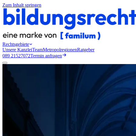
Zum Inhalt springen
Rechtsgebiete
Unsere Kanzlei
Team
Metropolregionen
Ratgeber
089 21527072
Termin anfragen