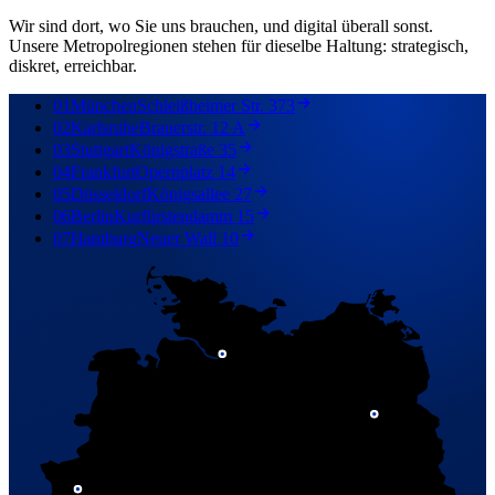
Wir sind dort, wo Sie uns brauchen, und digital überall sonst.
Unsere Metropolregionen stehen für dieselbe Haltung: strategisch,
diskret, erreichbar.
01
München
Schleißheimer Str. 373
02
Karlsruhe
Brauerstr. 12 A
03
Stuttgart
Königstraße 35
04
Frankfurt
Opernplatz 14
05
Düsseldorf
Königsallee 27
06
Berlin
Kurfürstendamm 15
07
Hamburg
Neuer Wall 10