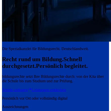
Die Spezialkanzlei für Bildungsrecht. Deutschlandweit.
Recht rund um Bildung.
Schnell
durchgesetzt.
Persönlich begleitet.
bildungsrechte setzt Ihre Bildungsrechte durch: von der Kita über
die Schule bis zum Studium und zur Prüfung.
Termin anfragen
Leistungen entdecken
Persönlich vor Ort oder vollständig digital
Auszeichnungen