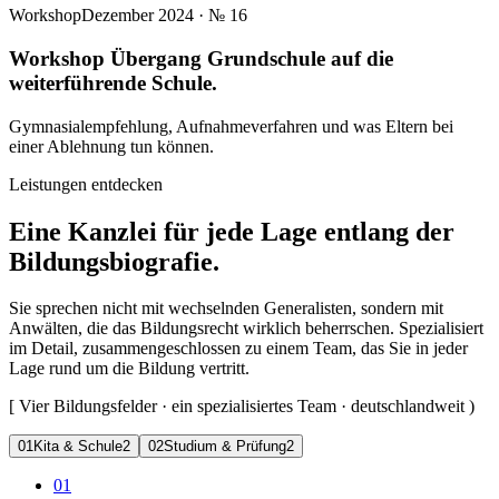
Workshop
Dezember 2024
· №
16
Workshop Übergang Grundschule auf die
weiterführende Schule.
Gymnasialempfehlung, Aufnahmeverfahren und was Eltern bei
einer Ablehnung tun können.
Leistungen entdecken
Eine Kanzlei für jede Lage entlang der
Bildungsbiografie.
Sie sprechen nicht mit wechselnden Generalisten, sondern mit
Anwälten, die das Bildungsrecht wirklich beherrschen. Spezialisiert
im Detail, zusammengeschlossen zu einem Team, das Sie in jeder
Lage rund um die Bildung vertritt.
[
Vier Bildungsfelder · ein spezialisiertes Team · deutschlandweit
)
0
1
Kita & Schule
2
0
2
Studium & Prüfung
2
01