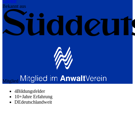
Google
Bekannt aus
Mitglied
4
Bildungsfelder
10+
Jahre Erfahrung
DE
deutschlandweit