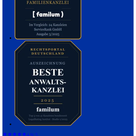
4,9
/ 5