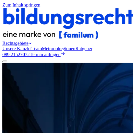
Zum Inhalt springen
Rechtsgebiete
Unsere Kanzlei
Team
Metropolregionen
Ratgeber
089 21527072
Termin anfragen