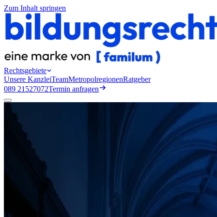
Zum Inhalt springen
Rechtsgebiete
Unsere Kanzlei
Team
Metropolregionen
Ratgeber
089 21527072
Termin anfragen