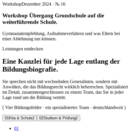
Workshop
Dezember 2024
· №
16
Workshop Übergang Grundschule auf die
weiterführende Schule.
Gymnasialempfehlung, Aufnahmeverfahren und was Eltern bei
einer Ablehnung tun können.
Leistungen entdecken
Eine Kanzlei für jede Lage entlang der
Bildungsbiografie.
Sie sprechen nicht mit wechselnden Generalisten, sondern mit
Anwälten, die das Bildungsrecht wirklich beherrschen. Spezialisiert
im Detail, zusammengeschlossen zu einem Team, das Sie in jeder
Lage rund um die Bildung vertritt.
[
Vier Bildungsfelder · ein spezialisiertes Team · deutschlandweit
)
0
1
Kita & Schule
2
0
2
Studium & Prüfung
2
01