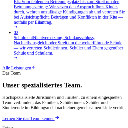
Kita
Vom fehlenden Betreuungsplatz bis zum Streit um den
Betreuungsvertrag: Wir setzen den Anspruch Ihres Kindes
durch, wehren unzulässige Kündigungen ab und vertreten Sie
bei Aufsichtspflicht, Beiträgen und Konflikten in der Kita —
notfalls per Eilantrag
.
02
Schulrecht
Nichtversetzung, Schulausschluss,
Nachteilsausgleich oder Streit um die weiterführende Schule
— wir vertreten Schülerinnen, Schüler und Eltern gegenüber
Schule und Schulamt
.
Alle Leistungen
Das Team
Unser spezialisiertes Team.
Hochspezialisierte Juristinnen und Juristen, zu einem eingespielten
Team verbunden, das Familien, Schülerinnen, Schüler und
Studierende im Bildungsrecht nach einer gemeinsamen Linie vertritt.
Lernen Sie das Team kennen