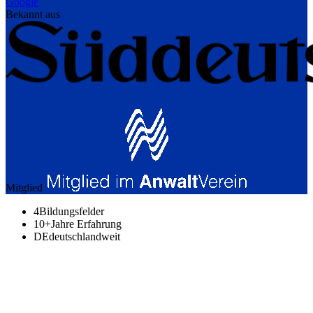
Google
Bekannt aus
Mitglied
4
Bildungsfelder
10+
Jahre Erfahrung
DE
deutschlandweit