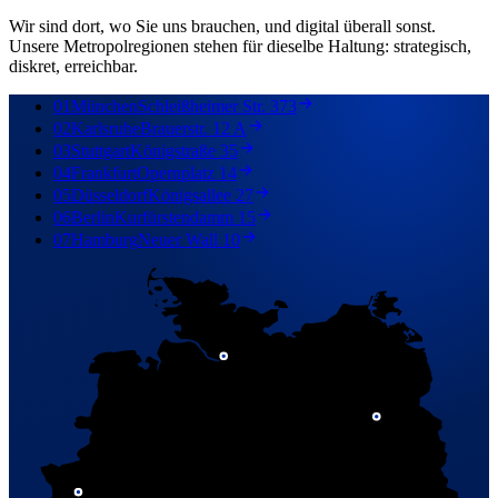
Wir sind dort, wo Sie uns brauchen, und digital überall sonst.
Unsere Metropolregionen stehen für dieselbe Haltung: strategisch,
diskret, erreichbar.
01
München
Schleißheimer Str. 373
02
Karlsruhe
Brauerstr. 12 A
03
Stuttgart
Königstraße 35
04
Frankfurt
Opernplatz 14
05
Düsseldorf
Königsallee 27
06
Berlin
Kurfürstendamm 15
07
Hamburg
Neuer Wall 10