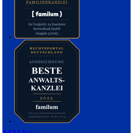
4,9
/ 5