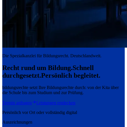
Die Spezialkanzlei für Bildungsrecht. Deutschlandweit.
Recht rund um Bildung.
Schnell
durchgesetzt.
Persönlich begleitet.
bildungsrechte setzt Ihre Bildungsrechte durch: von der Kita über
die Schule bis zum Studium und zur Prüfung.
Termin anfragen
Leistungen entdecken
Persönlich vor Ort oder vollständig digital
Auszeichnungen