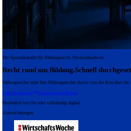
Die Spezialkanzlei für Bildungsrecht. Deutschlandweit.
Recht rund um Bildung.
Schnell durchgeset
bildungsrechte setzt Ihre Bildungsrechte durch: von der Kita über di
Termin anfragen
Leistungen entdecken
Persönlich vor Ort oder vollständig digital
Auszeichnungen