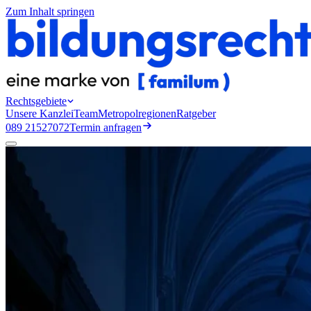
Zum Inhalt springen
Rechtsgebiete
Unsere Kanzlei
Team
Metropolregionen
Ratgeber
089 21527072
Termin anfragen