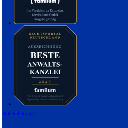
4,9
/ 5