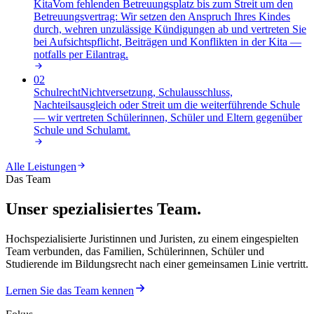
Kita
Vom fehlenden Betreuungsplatz bis zum Streit um den
Betreuungsvertrag: Wir setzen den Anspruch Ihres Kindes
durch, wehren unzulässige Kündigungen ab und vertreten Sie
bei Aufsichtspflicht, Beiträgen und Konflikten in der Kita —
notfalls per Eilantrag
.
02
Schulrecht
Nichtversetzung, Schulausschluss,
Nachteilsausgleich oder Streit um die weiterführende Schule
— wir vertreten Schülerinnen, Schüler und Eltern gegenüber
Schule und Schulamt
.
Alle Leistungen
Das Team
Unser spezialisiertes Team.
Hochspezialisierte Juristinnen und Juristen, zu einem eingespielten
Team verbunden, das Familien, Schülerinnen, Schüler und
Studierende im Bildungsrecht nach einer gemeinsamen Linie vertritt.
Lernen Sie das Team kennen