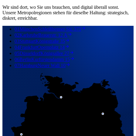
Wir sind dort, wo Sie uns brauchen, und digital überall sonst.
Unsere Metropolregionen stehen für dieselbe Haltung: strategisch,
diskret, erreichbar.
01
München
Schleißheimer Str. 373
02
Karlsruhe
Brauerstr. 12 A
03
Stuttgart
Königstraße 35
04
Frankfurt
Opernplatz 14
05
Düsseldorf
Königsallee 27
06
Berlin
Kurfürstendamm 15
07
Hamburg
Neuer Wall 10