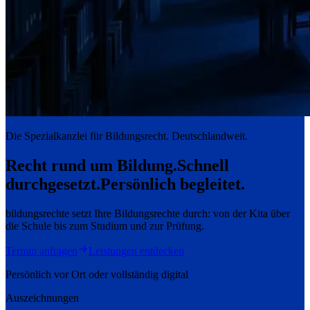
Die Spezialkanzlei für Bildungsrecht. Deutschlandweit.
Recht rund um Bildung.
Schnell
durchgesetzt.
Persönlich begleitet.
bildungsrechte setzt Ihre Bildungsrechte durch: von der Kita über
die Schule bis zum Studium und zur Prüfung.
Termin anfragen
Leistungen entdecken
Persönlich vor Ort oder vollständig digital
Auszeichnungen