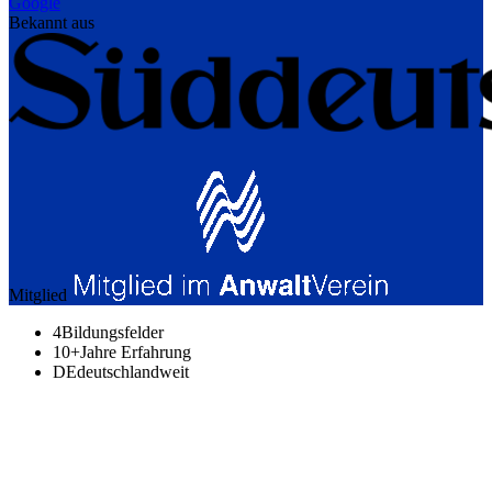
Google
Bekannt aus
Mitglied
4
Bildungsfelder
10+
Jahre Erfahrung
DE
deutschlandweit