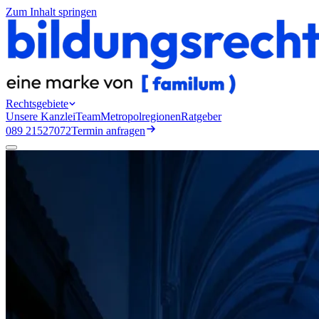
Zum Inhalt springen
Rechtsgebiete
Unsere Kanzlei
Team
Metropolregionen
Ratgeber
089 21527072
Termin anfragen