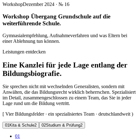
Workshop
Dezember 2024
· №
16
Workshop Übergang Grundschule auf die
weiterführende Schule.
Gymnasialempfehlung, Aufnahmeverfahren und was Eltern bei
einer Ablehnung tun können.
Leistungen entdecken
Eine Kanzlei für jede Lage entlang der
Bildungsbiografie.
Sie sprechen nicht mit wechselnden Generalisten, sondern mit
Anwälten, die das Bildungsrecht wirklich beherrschen. Spezialisiert
im Detail, zusammengeschlossen zu einem Team, das Sie in jeder
Lage rund um die Bildung vertritt.
[
Vier Bildungsfelder · ein spezialisiertes Team · deutschlandweit
)
0
1
Kita & Schule
2
0
2
Studium & Prüfung
2
01