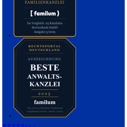
4,9
/ 5