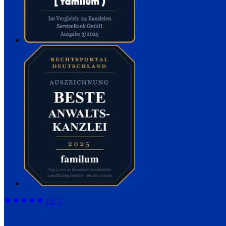
4,9
/ 5