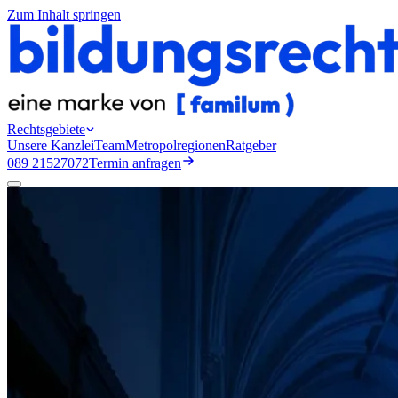
Zum Inhalt springen
Rechtsgebiete
Unsere Kanzlei
Team
Metropolregionen
Ratgeber
089 21527072
Termin anfragen