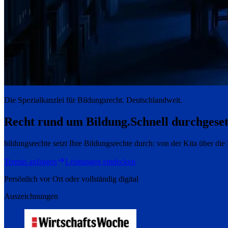
Die Spezialkanzlei für Bildungsrecht. Deutschlandweit.
Recht rund um Bildung.
Schnell durchgeset
bildungsrechte setzt Ihre Bildungsrechte durch: von der Kita über di
Termin anfragen
Leistungen entdecken
Persönlich vor Ort oder vollständig digital
Auszeichnungen