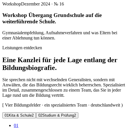
Workshop
Dezember 2024
· №
16
Workshop Übergang Grundschule auf die
weiterführende Schule.
Gymnasialempfehlung, Aufnahmeverfahren und was Eltern bei
einer Ablehnung tun können.
Leistungen entdecken
Eine Kanzlei für jede Lage entlang der
Bildungsbiografie.
Sie sprechen nicht mit wechselnden Generalisten, sondern mit
Anwälten, die das Bildungsrecht wirklich beherrschen. Spezialisiert
im Detail, zusammengeschlossen zu einem Team, das Sie in jeder
Lage rund um die Bildung vertritt.
[
Vier Bildungsfelder · ein spezialisiertes Team · deutschlandweit
)
0
1
Kita & Schule
2
0
2
Studium & Prüfung
2
01