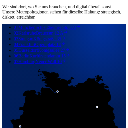
Wir sind dort, wo Sie uns brauchen, und digital überall sonst.
Unsere Metropolregionen stehen für dieselbe Haltung: strategisch,
diskret, erreichbar.
01
München
Schleißheimer Str. 373
02
Karlsruhe
Brauerstr. 12 A
03
Stuttgart
Königstraße 35
04
Frankfurt
Opernplatz 14
05
Düsseldorf
Königsallee 27
06
Berlin
Kurfürstendamm 15
07
Hamburg
Neuer Wall 10