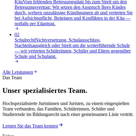
Kita
Vom fehlenden Betreuungsplatz bis zum Streit um den
Betreuungsvertrag: Wir setzen den Anspruch Ihres Kindes
durch, wehren unzulässige Kündigungen ab und vertreten Sie
bei Aufsichtspflicht, Beiträgen und Konflikten in der Kita —
notfalls per Eilantrag
.
02
Schulrecht
Nichtversetzung, Schulausschluss,
Nachteilsausgleich oder Streit um die weiterführende Schule
— wir vertreten Schülerinnen, Schüler und Eltern gegenüber
Schule und Schulamt
.
Alle Leistungen
Das Team
Unser spezialisiertes Team.
Hochspezialisierte Juristinnen und Juristen, zu einem eingespielten
Team verbunden, das Familien, Schülerinnen, Schüler und
Studierende im Bildungsrecht nach einer gemeinsamen Linie vertritt.
Lernen Sie das Team kennen