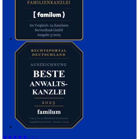
4,9
/ 5