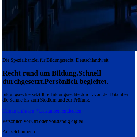
Die Spezialkanzlei für Bildungsrecht. Deutschlandweit.
Recht rund um Bildung.
Schnell
durchgesetzt.
Persönlich begleitet.
bildungsrechte setzt Ihre Bildungsrechte durch: von der Kita über
die Schule bis zum Studium und zur Prüfung.
Termin anfragen
Leistungen entdecken
Persönlich vor Ort oder vollständig digital
Auszeichnungen