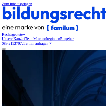
Zum Inhalt springen
Rechtsgebiete
Unsere Kanzlei
Team
Metropolregionen
Ratgeber
089 21527072
Termin anfragen