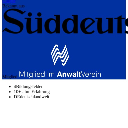
Google
Bekannt aus
Mitglied
4
Bildungsfelder
10+
Jahre Erfahrung
DE
deutschlandweit