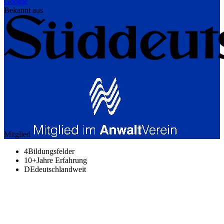
Google
Bekannt aus
Mitglied
4
Bildungsfelder
10+
Jahre Erfahrung
DE
deutschlandweit