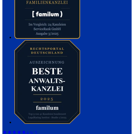
4,9
/ 5