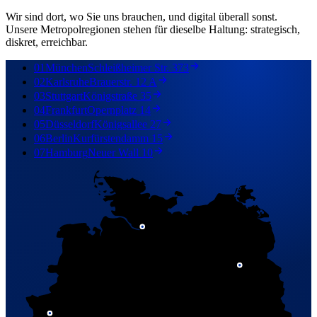
Wir sind dort, wo Sie uns brauchen, und digital überall sonst.
Unsere Metropolregionen stehen für dieselbe Haltung: strategisch,
diskret, erreichbar.
01
München
Schleißheimer Str. 373
02
Karlsruhe
Brauerstr. 12 A
03
Stuttgart
Königstraße 35
04
Frankfurt
Opernplatz 14
05
Düsseldorf
Königsallee 27
06
Berlin
Kurfürstendamm 15
07
Hamburg
Neuer Wall 10