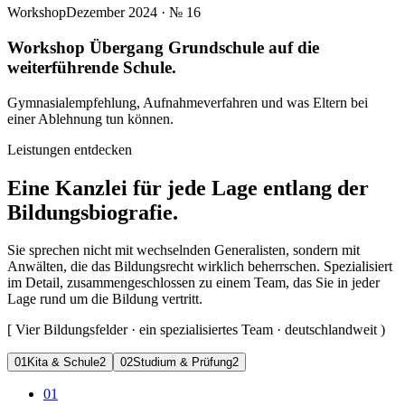
Workshop
Dezember 2024
· №
16
Workshop Übergang Grundschule auf die
weiterführende Schule.
Gymnasialempfehlung, Aufnahmeverfahren und was Eltern bei
einer Ablehnung tun können.
Leistungen entdecken
Eine Kanzlei für jede Lage entlang der
Bildungsbiografie.
Sie sprechen nicht mit wechselnden Generalisten, sondern mit
Anwälten, die das Bildungsrecht wirklich beherrschen. Spezialisiert
im Detail, zusammengeschlossen zu einem Team, das Sie in jeder
Lage rund um die Bildung vertritt.
[
Vier Bildungsfelder · ein spezialisiertes Team · deutschlandweit
)
0
1
Kita & Schule
2
0
2
Studium & Prüfung
2
01