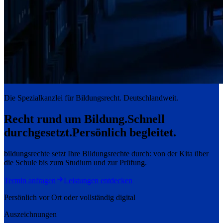
Die Spezialkanzlei für Bildungsrecht. Deutschlandweit.
Recht rund um Bildung.
Schnell
durchgesetzt.
Persönlich begleitet.
bildungsrechte setzt Ihre Bildungsrechte durch: von der Kita über
die Schule bis zum Studium und zur Prüfung.
Termin anfragen
Leistungen entdecken
Persönlich vor Ort oder vollständig digital
Auszeichnungen