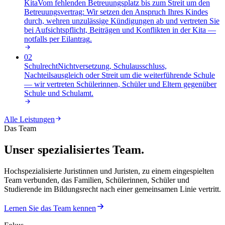
Kita
Vom fehlenden Betreuungsplatz bis zum Streit um den
Betreuungsvertrag: Wir setzen den Anspruch Ihres Kindes
durch, wehren unzulässige Kündigungen ab und vertreten Sie
bei Aufsichtspflicht, Beiträgen und Konflikten in der Kita —
notfalls per Eilantrag
.
02
Schulrecht
Nichtversetzung, Schulausschluss,
Nachteilsausgleich oder Streit um die weiterführende Schule
— wir vertreten Schülerinnen, Schüler und Eltern gegenüber
Schule und Schulamt
.
Alle Leistungen
Das Team
Unser spezialisiertes Team.
Hochspezialisierte Juristinnen und Juristen, zu einem eingespielten
Team verbunden, das Familien, Schülerinnen, Schüler und
Studierende im Bildungsrecht nach einer gemeinsamen Linie vertritt.
Lernen Sie das Team kennen