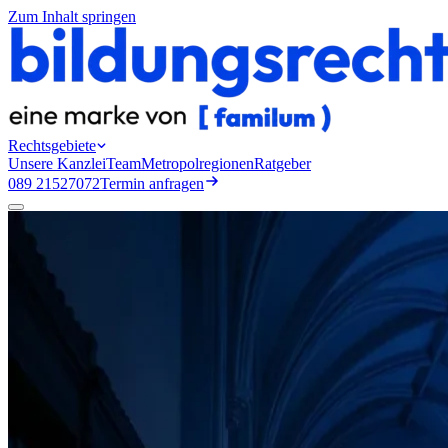
Zum Inhalt springen
Rechtsgebiete
Unsere Kanzlei
Team
Metropolregionen
Ratgeber
089 21527072
Termin anfragen