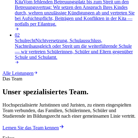
Kita
Vom fehlenden Betreuungsplatz bis zum Streit um den
Betreuungsvertrag: Wir setzen den Anspruch Ihres Kindes
durch, wehren unzulässige Kündigungen ab und vertreten Sie
bei Aufsichtspflicht, Beiträgen und Konflikten in der Kita —
notfalls per Eilantrag
.
02
Schulrecht
Nichtversetzung, Schulausschluss,
Nachteilsausgleich oder Streit um die weiterführende Schule
— wir vertreten Schülerinnen, Schüler und Eltern gegenüber
Schule und Schulamt
.
Alle Leistungen
Das Team
Unser spezialisiertes Team.
Hochspezialisierte Juristinnen und Juristen, zu einem eingespielten
Team verbunden, das Familien, Schülerinnen, Schüler und
Studierende im Bildungsrecht nach einer gemeinsamen Linie vertritt.
Lernen Sie das Team kennen