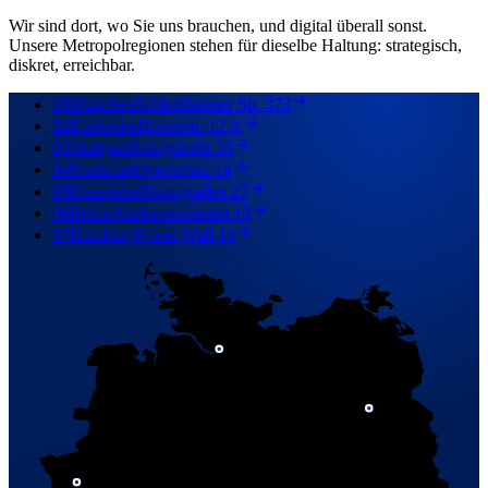
Wir sind dort, wo Sie uns brauchen, und digital überall sonst.
Unsere Metropolregionen stehen für dieselbe Haltung: strategisch,
diskret, erreichbar.
01
München
Schleißheimer Str. 373
02
Karlsruhe
Brauerstr. 12 A
03
Stuttgart
Königstraße 35
04
Frankfurt
Opernplatz 14
05
Düsseldorf
Königsallee 27
06
Berlin
Kurfürstendamm 15
07
Hamburg
Neuer Wall 10