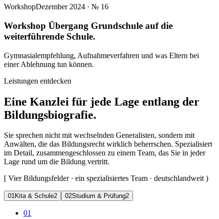
Workshop
Dezember 2024
· №
16
Workshop Übergang Grundschule auf die
weiterführende Schule.
Gymnasialempfehlung, Aufnahmeverfahren und was Eltern bei
einer Ablehnung tun können.
Leistungen entdecken
Eine Kanzlei für jede Lage entlang der
Bildungsbiografie.
Sie sprechen nicht mit wechselnden Generalisten, sondern mit
Anwälten, die das Bildungsrecht wirklich beherrschen. Spezialisiert
im Detail, zusammengeschlossen zu einem Team, das Sie in jeder
Lage rund um die Bildung vertritt.
[
Vier Bildungsfelder · ein spezialisiertes Team · deutschlandweit
)
0
1
Kita & Schule
2
0
2
Studium & Prüfung
2
01