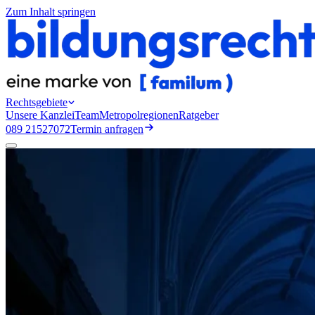
Zum Inhalt springen
Rechtsgebiete
Unsere Kanzlei
Team
Metropolregionen
Ratgeber
089 21527072
Termin anfragen