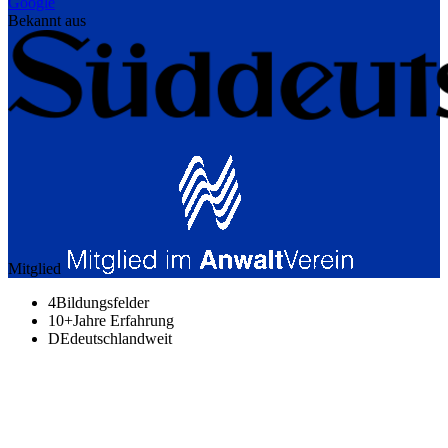
Google
Bekannt aus
Mitglied
4
Bildungsfelder
10+
Jahre Erfahrung
DE
deutschlandweit