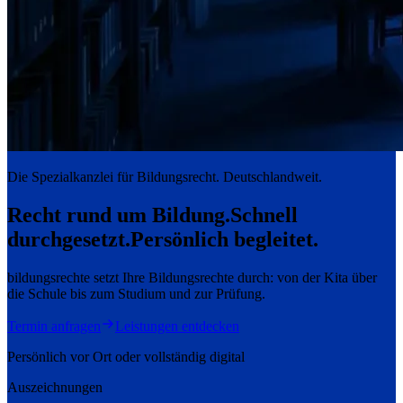
Die Spezialkanzlei für Bildungsrecht. Deutschlandweit.
Recht rund um Bildung.
Schnell
durchgesetzt.
Persönlich begleitet.
bildungsrechte setzt Ihre Bildungsrechte durch: von der Kita über
die Schule bis zum Studium und zur Prüfung.
Termin anfragen
Leistungen entdecken
Persönlich vor Ort oder vollständig digital
Auszeichnungen