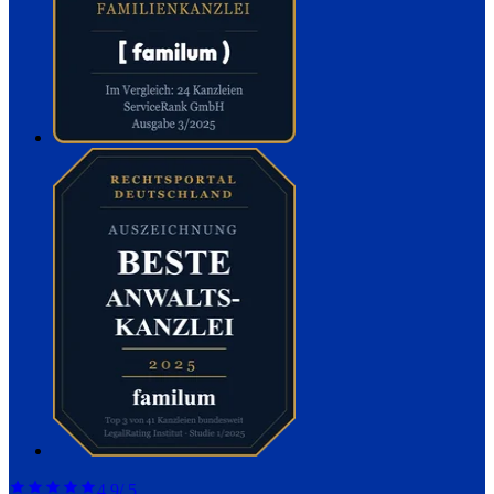
4,9
/ 5