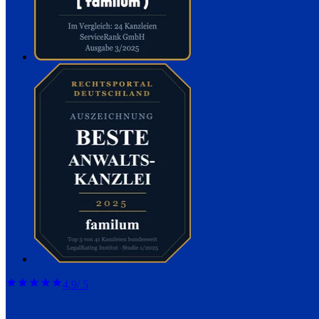
4,9
/ 5