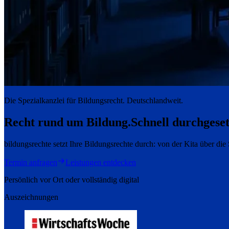
Die Spezialkanzlei für Bildungsrecht. Deutschlandweit.
Recht rund um Bildung.
Schnell durchgeset
bildungsrechte setzt Ihre Bildungsrechte durch: von der Kita über di
Termin anfragen
Leistungen entdecken
Persönlich vor Ort oder vollständig digital
Auszeichnungen