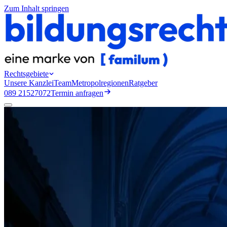
Zum Inhalt springen
Rechtsgebiete
Unsere Kanzlei
Team
Metropolregionen
Ratgeber
089 21527072
Termin anfragen