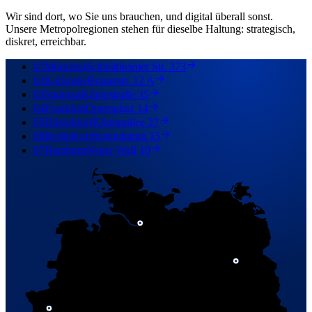
Wir sind dort, wo Sie uns brauchen, und digital überall sonst.
Unsere Metropolregionen stehen für dieselbe Haltung: strategisch,
diskret, erreichbar.
01
München
Schleißheimer Str. 373
02
Karlsruhe
Brauerstr. 12 A
03
Stuttgart
Königstraße 35
04
Frankfurt
Opernplatz 14
05
Düsseldorf
Königsallee 27
06
Berlin
Kurfürstendamm 15
07
Hamburg
Neuer Wall 10