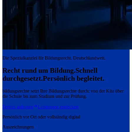
Die Spezialkanzlei für Bildungsrecht. Deutschlandweit.
Recht rund um Bildung.
Schnell
durchgesetzt.
Persönlich begleitet.
bildungsrechte setzt Ihre Bildungsrechte durch: von der Kita über
die Schule bis zum Studium und zur Prüfung.
Termin anfragen
Leistungen entdecken
Persönlich vor Ort oder vollständig digital
Auszeichnungen