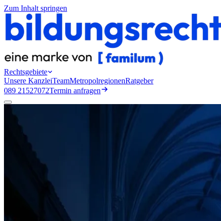
Zum Inhalt springen
Rechtsgebiete
Unsere Kanzlei
Team
Metropolregionen
Ratgeber
089 21527072
Termin anfragen