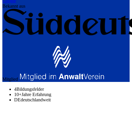
Google
Bekannt aus
Mitglied
4
Bildungsfelder
10+
Jahre Erfahrung
DE
deutschlandweit