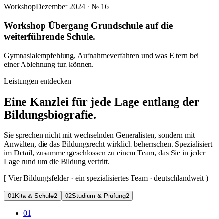
Workshop
Dezember 2024
· №
16
Workshop Übergang Grundschule auf die
weiterführende Schule.
Gymnasialempfehlung, Aufnahmeverfahren und was Eltern bei
einer Ablehnung tun können.
Leistungen entdecken
Eine Kanzlei für jede Lage entlang der
Bildungsbiografie.
Sie sprechen nicht mit wechselnden Generalisten, sondern mit
Anwälten, die das Bildungsrecht wirklich beherrschen. Spezialisiert
im Detail, zusammengeschlossen zu einem Team, das Sie in jeder
Lage rund um die Bildung vertritt.
[
Vier Bildungsfelder · ein spezialisiertes Team · deutschlandweit
)
0
1
Kita & Schule
2
0
2
Studium & Prüfung
2
01