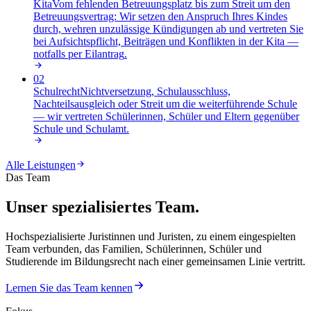
Kita
Vom fehlenden Betreuungsplatz bis zum Streit um den
Betreuungsvertrag: Wir setzen den Anspruch Ihres Kindes
durch, wehren unzulässige Kündigungen ab und vertreten Sie
bei Aufsichtspflicht, Beiträgen und Konflikten in der Kita —
notfalls per Eilantrag
.
02
Schulrecht
Nichtversetzung, Schulausschluss,
Nachteilsausgleich oder Streit um die weiterführende Schule
— wir vertreten Schülerinnen, Schüler und Eltern gegenüber
Schule und Schulamt
.
Alle Leistungen
Das Team
Unser spezialisiertes Team.
Hochspezialisierte Juristinnen und Juristen, zu einem eingespielten
Team verbunden, das Familien, Schülerinnen, Schüler und
Studierende im Bildungsrecht nach einer gemeinsamen Linie vertritt.
Lernen Sie das Team kennen