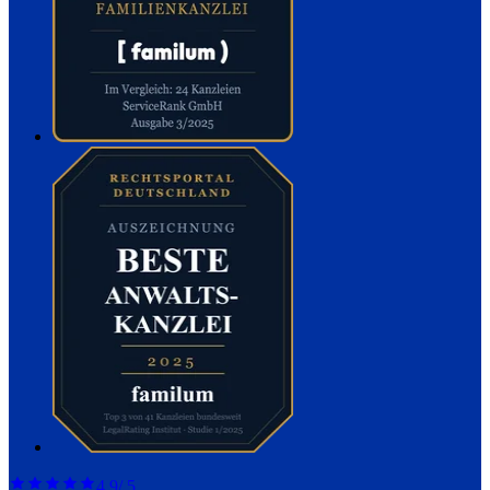
4,9
/ 5