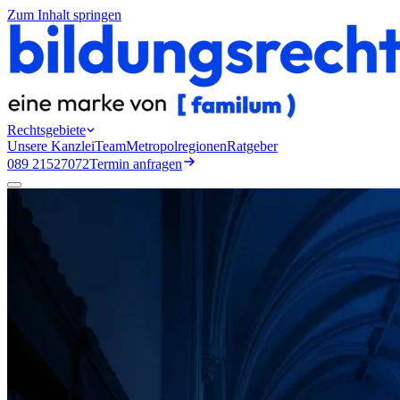
Zum Inhalt springen
Rechtsgebiete
Unsere Kanzlei
Team
Metropolregionen
Ratgeber
089 21527072
Termin anfragen