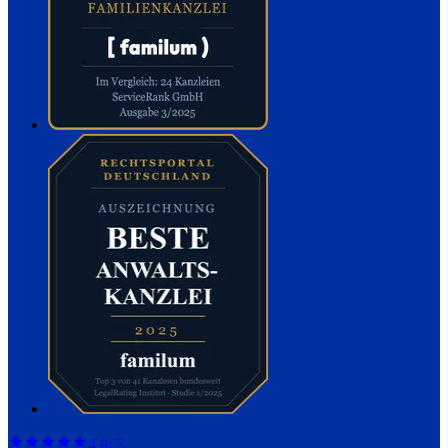
4,9
/ 5