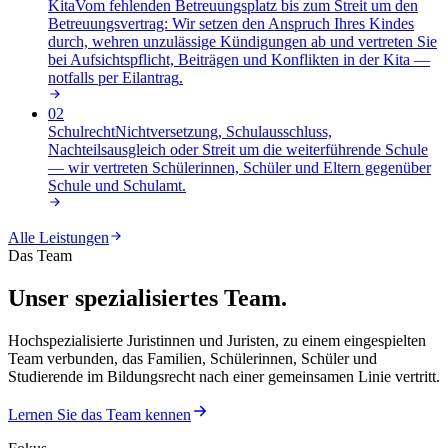
Kita
Vom fehlenden Betreuungsplatz bis zum Streit um den
Betreuungsvertrag: Wir setzen den Anspruch Ihres Kindes
durch, wehren unzulässige Kündigungen ab und vertreten Sie
bei Aufsichtspflicht, Beiträgen und Konflikten in der Kita —
notfalls per Eilantrag
.
02
Schulrecht
Nichtversetzung, Schulausschluss,
Nachteilsausgleich oder Streit um die weiterführende Schule
— wir vertreten Schülerinnen, Schüler und Eltern gegenüber
Schule und Schulamt
.
Alle Leistungen
Das Team
Unser spezialisiertes Team.
Hochspezialisierte Juristinnen und Juristen, zu einem eingespielten
Team verbunden, das Familien, Schülerinnen, Schüler und
Studierende im Bildungsrecht nach einer gemeinsamen Linie vertritt.
Lernen Sie das Team kennen