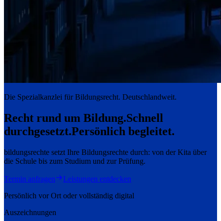
Die Spezialkanzlei für Bildungsrecht. Deutschlandweit.
Recht rund um Bildung.
Schnell
durchgesetzt.
Persönlich begleitet.
bildungsrechte setzt Ihre Bildungsrechte durch: von der Kita über
die Schule bis zum Studium und zur Prüfung.
Termin anfragen
Leistungen entdecken
Persönlich vor Ort oder vollständig digital
Auszeichnungen