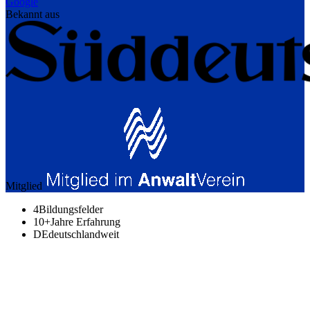
Google
Bekannt aus
Mitglied
4
Bildungsfelder
10+
Jahre Erfahrung
DE
deutschlandweit