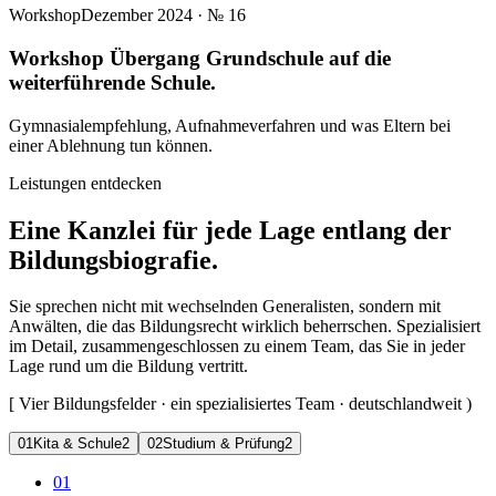
Workshop
Dezember 2024
· №
16
Workshop Übergang Grundschule auf die
weiterführende Schule.
Gymnasialempfehlung, Aufnahmeverfahren und was Eltern bei
einer Ablehnung tun können.
Leistungen entdecken
Eine Kanzlei für jede Lage entlang der
Bildungsbiografie.
Sie sprechen nicht mit wechselnden Generalisten, sondern mit
Anwälten, die das Bildungsrecht wirklich beherrschen. Spezialisiert
im Detail, zusammengeschlossen zu einem Team, das Sie in jeder
Lage rund um die Bildung vertritt.
[
Vier Bildungsfelder · ein spezialisiertes Team · deutschlandweit
)
0
1
Kita & Schule
2
0
2
Studium & Prüfung
2
01