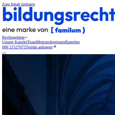
Zum Inhalt springen
Rechtsgebiete
Unsere Kanzlei
Team
Metropolregionen
Ratgeber
089 21527072
Termin anfragen