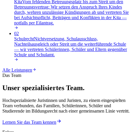
Kita
Vom fehlenden Betreuungsplatz bis zum Streit um den
Betreuungsvertrag: Wir setzen den Anspruch Ihres Kindes
durch, wehren unzulässige Kündigungen ab und vertreten Sie
bei Aufsichtspflicht, Beiträgen und Konflikten in der Kita —
notfalls per Eilantrag
.
02
Schulrecht
Nichtversetzung, Schulausschluss,
Nachteilsausgleich oder Streit um die weiterführende Schule
— wir vertreten Schülerinnen, Schüler und Eltern gegenüber
Schule und Schulamt
.
Alle Leistungen
Das Team
Unser spezialisiertes Team.
Hochspezialisierte Juristinnen und Juristen, zu einem eingespielten
Team verbunden, das Familien, Schülerinnen, Schüler und
Studierende im Bildungsrecht nach einer gemeinsamen Linie vertritt.
Lernen Sie das Team kennen