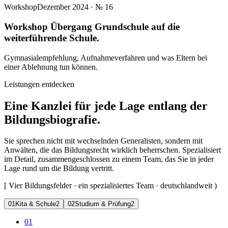
Workshop
Dezember 2024
· №
16
Workshop Übergang Grundschule auf die
weiterführende Schule.
Gymnasialempfehlung, Aufnahmeverfahren und was Eltern bei
einer Ablehnung tun können.
Leistungen entdecken
Eine Kanzlei für jede Lage entlang der
Bildungsbiografie.
Sie sprechen nicht mit wechselnden Generalisten, sondern mit
Anwälten, die das Bildungsrecht wirklich beherrschen. Spezialisiert
im Detail, zusammengeschlossen zu einem Team, das Sie in jeder
Lage rund um die Bildung vertritt.
[
Vier Bildungsfelder · ein spezialisiertes Team · deutschlandweit
)
0
1
Kita & Schule
2
0
2
Studium & Prüfung
2
01