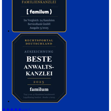
4,9
/ 5