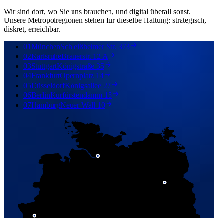
Wir sind dort, wo Sie uns brauchen, und digital überall sonst.
Unsere Metropolregionen stehen für dieselbe Haltung: strategisch,
diskret, erreichbar.
01
München
Schleißheimer Str. 373
02
Karlsruhe
Brauerstr. 12 A
03
Stuttgart
Königstraße 35
04
Frankfurt
Opernplatz 14
05
Düsseldorf
Königsallee 27
06
Berlin
Kurfürstendamm 15
07
Hamburg
Neuer Wall 10