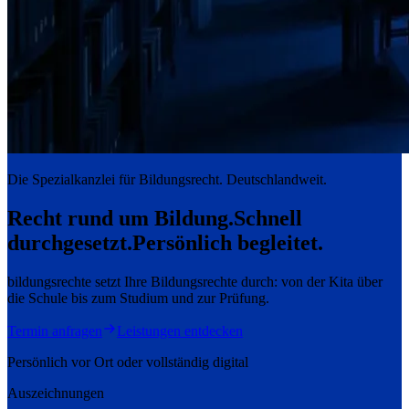
Die Spezialkanzlei für Bildungsrecht. Deutschlandweit.
Recht rund um Bildung.
Schnell
durchgesetzt.
Persönlich begleitet.
bildungsrechte setzt Ihre Bildungsrechte durch: von der Kita über
die Schule bis zum Studium und zur Prüfung.
Termin anfragen
Leistungen entdecken
Persönlich vor Ort oder vollständig digital
Auszeichnungen