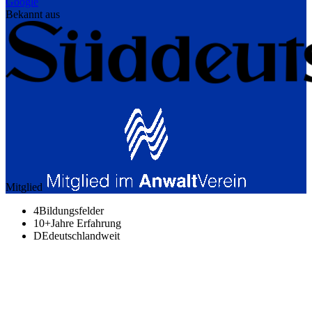
Google
Bekannt aus
Mitglied
4
Bildungsfelder
10+
Jahre Erfahrung
DE
deutschlandweit