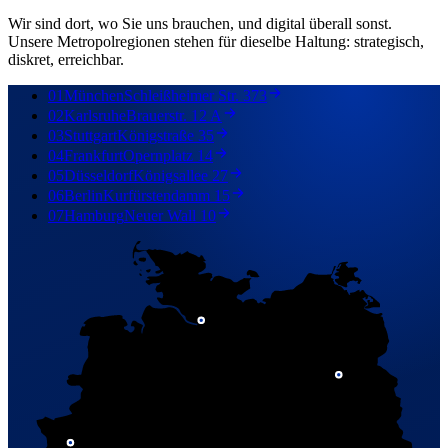
Wir sind dort, wo Sie uns brauchen, und digital überall sonst.
Unsere Metropolregionen stehen für dieselbe Haltung: strategisch,
diskret, erreichbar.
01
München
Schleißheimer Str. 373
02
Karlsruhe
Brauerstr. 12 A
03
Stuttgart
Königstraße 35
04
Frankfurt
Opernplatz 14
05
Düsseldorf
Königsallee 27
06
Berlin
Kurfürstendamm 15
07
Hamburg
Neuer Wall 10