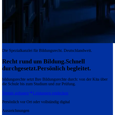
Die Spezialkanzlei für Bildungsrecht. Deutschlandweit.
Recht rund um Bildung.
Schnell
durchgesetzt.
Persönlich begleitet.
bildungsrechte setzt Ihre Bildungsrechte durch: von der Kita über
die Schule bis zum Studium und zur Prüfung.
Termin anfragen
Leistungen entdecken
Persönlich vor Ort oder vollständig digital
Auszeichnungen