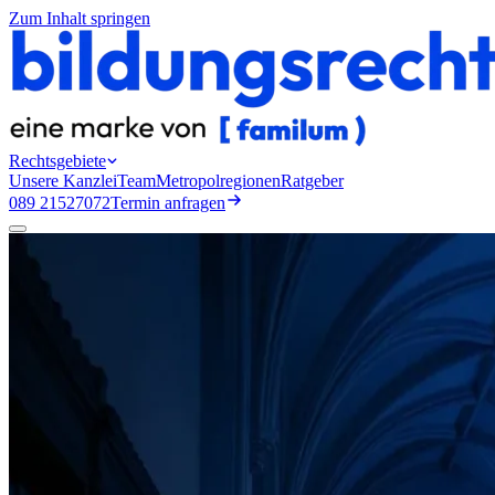
Zum Inhalt springen
Rechtsgebiete
Unsere Kanzlei
Team
Metropolregionen
Ratgeber
089 21527072
Termin anfragen