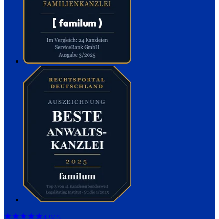
4,9
/ 5