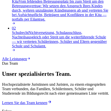
Kita
Vom fehlenden Betreuungsplatz bis zum Streit um den
Betreuungsvertrag: Wir setzen den Anspruch Ihres Kindes
durch, wehren unzulässige Kündigungen ab und vertreten Sie
bei Aufsichtspflicht, Beiträgen und Konflikten in der Kita —
notfalls per Eilantrag
.
02
Schulrecht
Nichtversetzung, Schulausschluss,
Nachteilsausgleich oder Streit um die weiterführende Schule
— wir vertreten Schülerinnen, Schüler und Eltern gegenüber
Schule und Schulamt
.
Alle Leistungen
Das Team
Unser spezialisiertes Team.
Hochspezialisierte Juristinnen und Juristen, zu einem eingespielten
Team verbunden, das Familien, Schülerinnen, Schüler und
Studierende im Bildungsrecht nach einer gemeinsamen Linie vertritt.
Lernen Sie das Team kennen