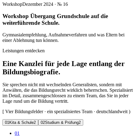
Workshop
Dezember 2024
· №
16
Workshop Übergang Grundschule auf die
weiterführende Schule.
Gymnasialempfehlung, Aufnahmeverfahren und was Eltern bei
einer Ablehnung tun können.
Leistungen entdecken
Eine Kanzlei für jede Lage entlang der
Bildungsbiografie.
Sie sprechen nicht mit wechselnden Generalisten, sondern mit
Anwälten, die das Bildungsrecht wirklich beherrschen. Spezialisiert
im Detail, zusammengeschlossen zu einem Team, das Sie in jeder
Lage rund um die Bildung vertritt.
[
Vier Bildungsfelder · ein spezialisiertes Team · deutschlandweit
)
0
1
Kita & Schule
2
0
2
Studium & Prüfung
2
01