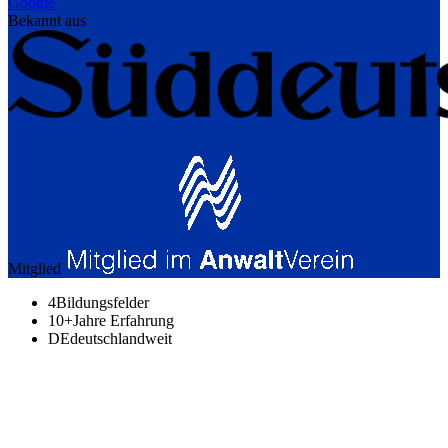
Google
Bekannt aus
Mitglied
4
Bildungsfelder
10+
Jahre Erfahrung
DE
deutschlandweit